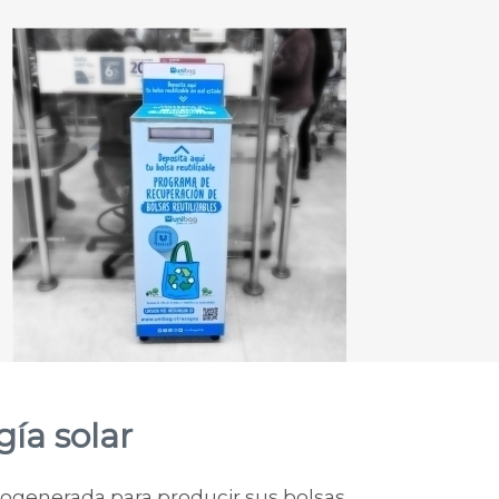
ía solar
togenerada para producir sus bolsas