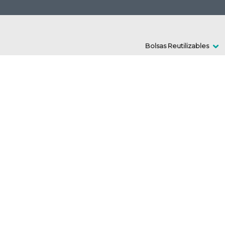
Bolsas Reutilizables

SACOS REUTI
para recicla
Diseñados para hacer la 
sostenible y eficiente. G
son reutilizables y gene
residuos, dejando de lad