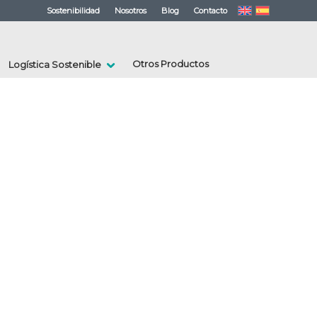
Sostenibilidad
Nosotros
Blog
Contacto
Otros Productos
Logística Sostenible

LIZABLES
je u Compostaje
gestión de tus residuos reciclables de manera
racias a su diseño resistente y duradero, estos sacos
ran una reducción en los costos y generación de
o los sacos desechables.