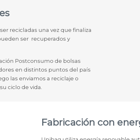
es
er recicladas una vez que finaliza
l pueden ser recuperados y
ración Postconsumo de bolsas
dores en distintos puntos del país
ego las enviamos a reciclaje o
u ciclo de vida.
Fabricación con energ
Unibag utiliza energía renovable au